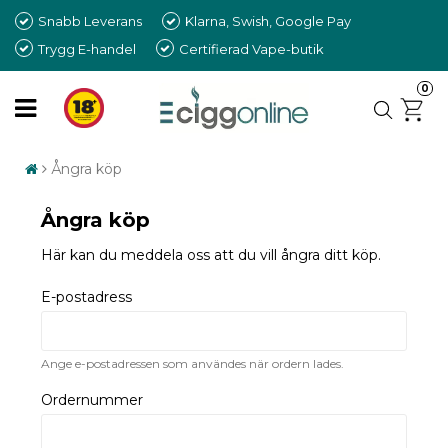
Snabb Leverans
Klarna, Swish, Google Pay
Trygg E-handel
Certifierad Vape-butik
0
Ångra köp
Ångra köp
Här kan du meddela oss att du vill ångra ditt köp.
E-postadress
Ange e-postadressen som användes när ordern lades.
Ordernummer