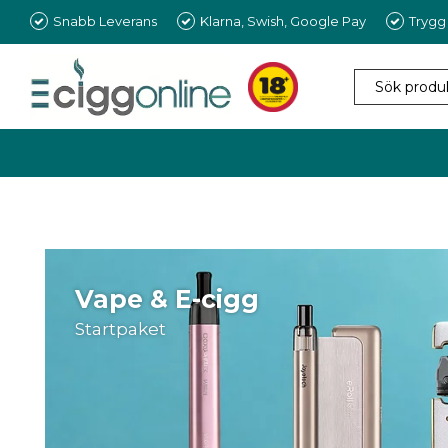
Snabb Leverans
Klarna, Swish, Google Pay
Trygg
Vape & E-cigg
Startpaket