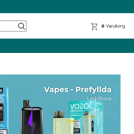
0
Varukorg
Din varukorg är tom
Vapes - Prefyllda
Laddbara