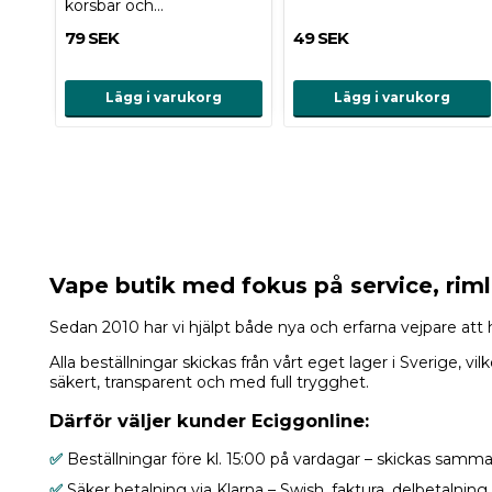
körsbär och…
79 SEK
49 SEK
Lägg i varukorg
Lägg i varukorg
Vape butik med fokus på service, riml
Sedan 2010 har vi hjälpt både nya och erfarna vejpare att hit
Alla beställningar skickas från vårt eget lager i Sverige
säkert, transparent och med full trygghet.
Därför väljer kunder Eciggonline:
✅
Beställningar före kl. 15:00 på vardagar – skickas samma
✅
Säker betalning via Klarna – Swish, faktura, delbetalnin