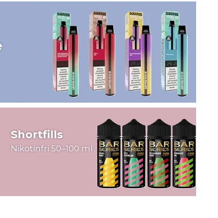
e
Shortfills
Nikotinfri 50–100 ml