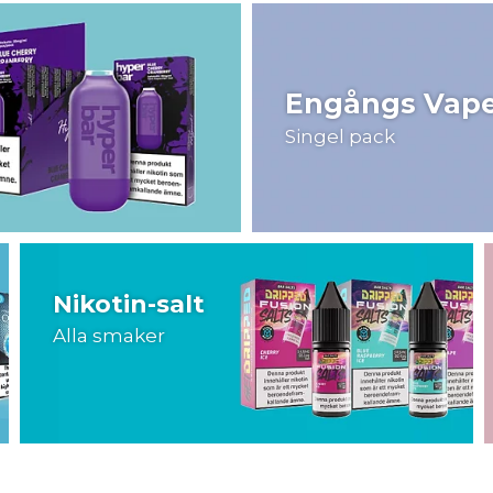
Engångs Vap
Singel pack
Nikotin-salt
Alla smaker