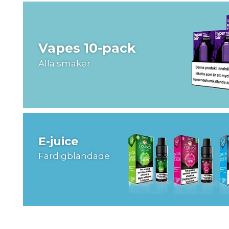
Vapes 10-pack
Alla smaker
E-juice
Färdigblandade