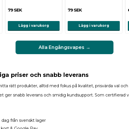
79 SEK
79 SEK
Lägg i varukorg
Lägg i varukorg
Alla Engångsvapes →
iga priser och snabb leverans
ta rätt produkter, alltid med fokus på kvalitet, prisvärda val och 
, vilket ger snabb leverans och smidig kundsupport. Som certifier
 dag från svenskt lager
g, kort & Google Pay