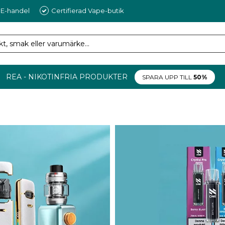
 E-handel
Certifierad Vape-butik
REA - NIKOTINFRIA PRODUKTER
SPARA UPP TILL
50%