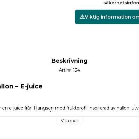
säkerhetsinfo
Viktig information om
Beskrivning
Art.nr: 134
lon – E-juice
en e-juice från Hangsen med fruktprofil inspirerad av hallon, utve
retter. Produkten ingår i Hangsen-serien av e-juice i 10 ml flaskor
varianter finns tillgängliga.
Visa mer
uicer använder aromämnen för att skapa olika smakprofiler vid an