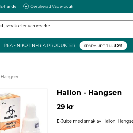
 E-handel
Certifierad Vape-butik
REA - NIKOTINFRIA PRODUKTER
SPARA UPP TILL
50%
- Hangsen
Hallon - Hangsen
29 kr
E-Juice med smak av Hallon. Hangs