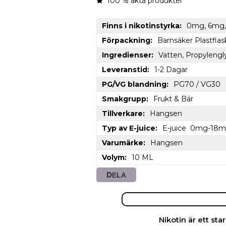
100 % äkta produkter
Finns i nikotinstyrka
0mg, 6mg,
Förpackning
Barnsäker Plastflas
Ingredienser
Vatten, Propylengly
Leveranstid
1-2 Dagar
PG/VG blandning
PG70 / VG30
Smakgrupp
Frukt & Bär
Tillverkare
Hangsen
Typ av E-juice
E-juice  0mg-18
Varumärke
Hangsen
Volym
10 ML
DELA
Nikotin är ett s