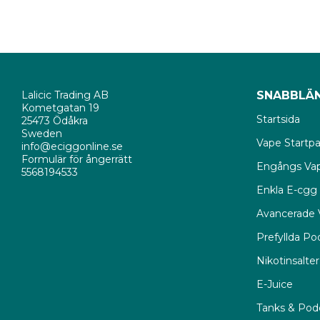
kompatibla e-ciga
exempelvis 
Hangs
E-vätskan har en 
aromämnen i e-juic
Lalicic Trading AB
SNABBLÄ
kompatibla e-ciga
Kometgatan 19
standardiserade e
Startsida
25473 Ödåkra
Sweden
Vape Startp
info@eciggonline.se
Produkten finns til
Formulär för ångerrätt
Engångs Va
ska förvaras oåtko
5568194533
Enkla E-cgg
Avancerade 
Produktspecif
Prefyllda P
Nikotinsalter
Typ av E-juice
E-Juice
Tillverkare
Tanks & Pod
PG/VG Blandnin