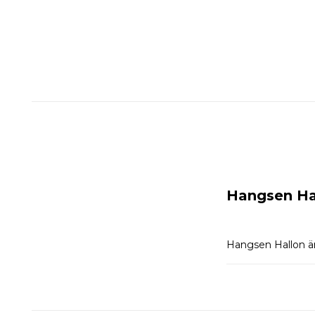
Hangsen Hal
Hangsen Hallon är 
användning i e-ciga
fruktbaserade smak
Fruktbaserade e-j