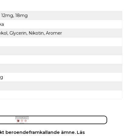
 12mg, 18mg
ka
kol, Glycerin, Nikotin, Aromer
mg
tarkt beroendeframkallande ämne. Läs