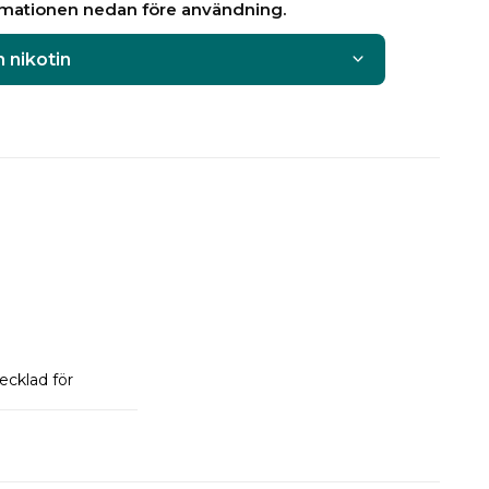
rmationen nedan före användning.
 nikotin
cklad för 
 där flera olika 
vändning i 