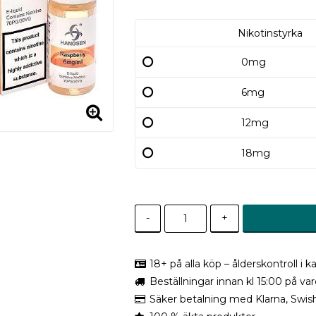
Nikotinstyrka
0mg
6mg
12mg
18mg
-
+
18+ på alla köp – ålderskontroll i
Beställningar innan kl 15:00 på v
Säker betalning med Klarna, Swis