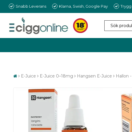
Snabb Leverans
Klarna, Swish, Google Pay
Trygg
E-Juice
E-Juice 0–18mg
Hangsen E-Juice
Hallon 