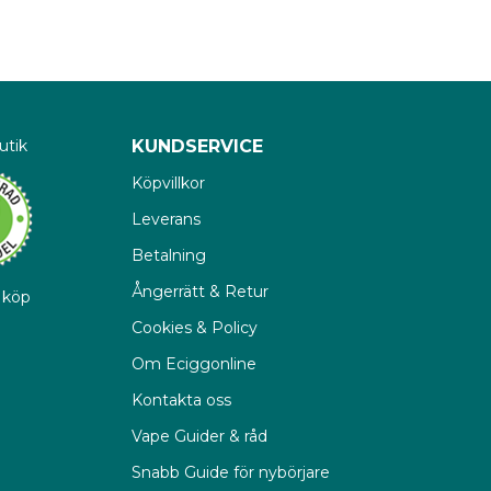
ategorin, 
om bärare av 
ätskan förångas i 
utik
KUNDSERVICE
sedda för 
Köpvillkor
Leverans
 e-cigaretter och 
Betalning
Ångerrätt & Retur
d köp
Cookies & Policy
Om Eciggonline
Kontakta oss
Vape Guider & råd
Snabb Guide för nybörjare