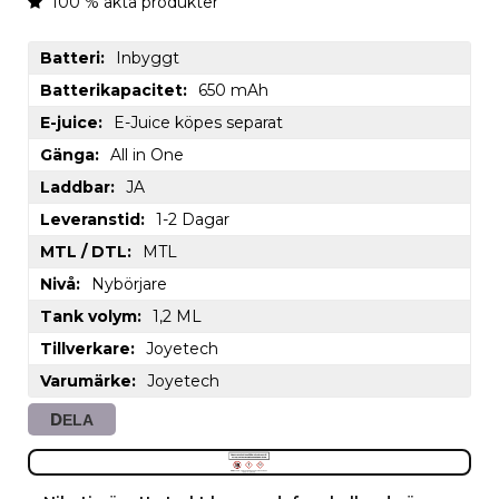
100 % äkta produkter
Batteri
Inbyggt
Batterikapacitet
650 mAh
E-juice
E-Juice köpes separat
Gänga
All in One
Laddbar
JA
Leveranstid
1-2 Dagar
MTL / DTL
MTL
Nivå
Nybörjare
Tank volym
1,2 ML
Tillverkare
Joyetech
Varumärke
Joyetech
DELA