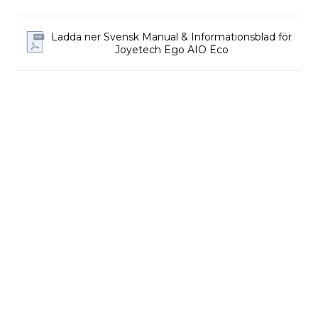
Ladda ner Svensk Manual & Informationsblad för
Joyetech eGo AIO ECO har toppfyllning, fast utgång och 
Joyetech Ego AIO Eco
top airflow. Modellen aktiveras automatiskt vid inhalering 
och saknar manuella inställningar för effekt eller luftflöde.
Så använder du Joyetech eGo AIO ECO
Skruva av topplocket för att öppna tanken.
Kontrollera att en kompatibel BFHN-coil är 
installerad i enheten.
Om en ny coil installeras ska några droppar e-
vätska appliceras direkt på bomullen i coilen innan 
användning.
Fyll tanken med e-vätska och montera tillbaka 
topplocket ordentligt.