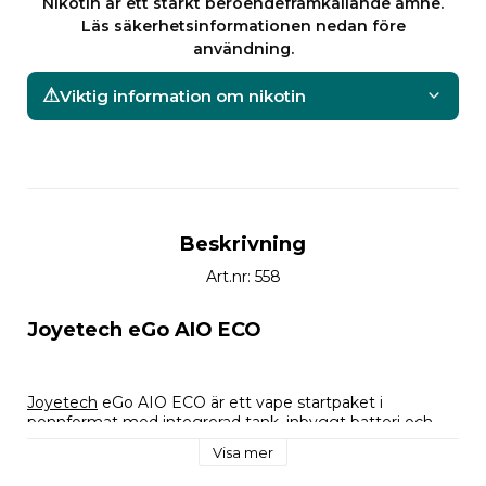
Nikotin är ett starkt beroendeframkallande ämne.
Läs säkerhetsinformationen nedan före
användning.
Viktig information om nikotin
Beskrivning
Art.nr: 558
Joyetech eGo AIO ECO
Joyetech
 eGo AIO ECO är ett vape startpaket i 
pennformat med integrerad tank, inbyggt batteri och 
automatisk aktivering. Enheten har kompakt 
Visa mer
konstruktion och använder 
BFHN-coils
 i Joyetechs eGo 
AIO ECO-serie.