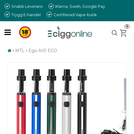
Snabb Leverans
Klarna, Swish, Google Pay
Trygg E-handel
Certifierad Vape-butik
0
MTL
Ego AIO ECO